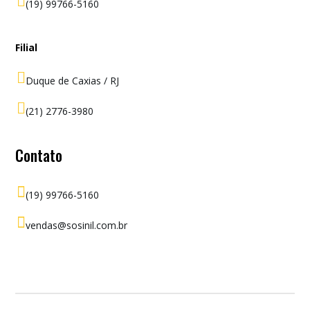

(19) 99766-5160
Filial

Duque de Caxias / RJ

(21) 2776-3980
Contato

(19) 99766-5160

vendas@sosinil.com.br