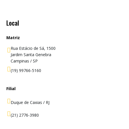
Local
Matriz
Rua Estácio de Sá, 1500

Jardim Santa Genebra
Campinas / SP

(19) 99766-5160
Filial

Duque de Caxias / RJ

(21) 2776-3980