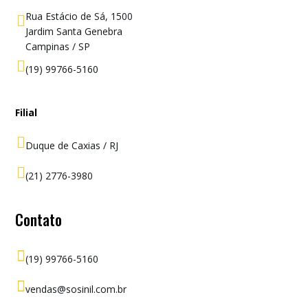
Rua Estácio de Sá, 1500

Jardim Santa Genebra
Campinas / SP

(19) 99766-5160
Filial

Duque de Caxias / RJ

(21) 2776-3980
Contato

(19) 99766-5160

vendas@sosinil.com.br