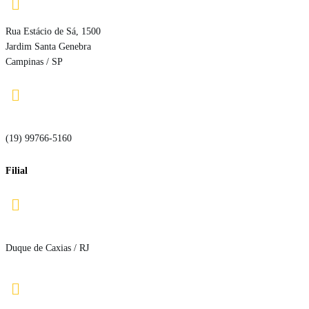

Rua Estácio de Sá, 1500
Jardim Santa Genebra
Campinas / SP

(19) 99766-5160
Filial

Duque de Caxias / RJ
