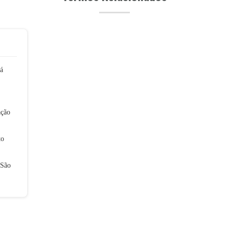
á
ação
to
 São