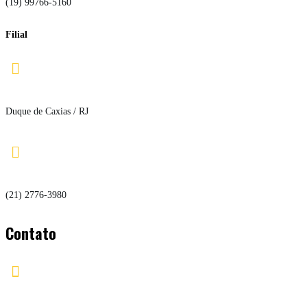
(19) 99766-5160
Filial

Duque de Caxias / RJ

(21) 2776-3980
Contato
