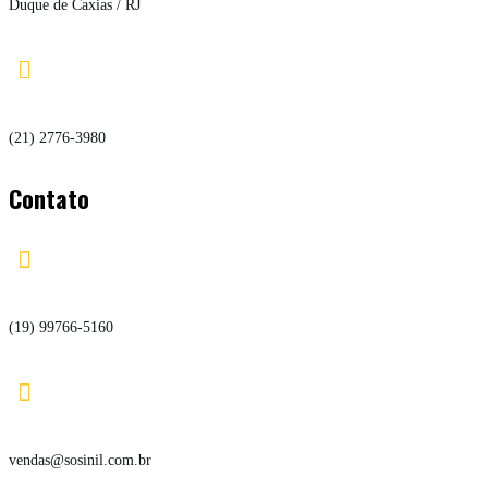
Duque de Caxias / RJ

(21) 2776-3980
Contato

(19) 99766-5160

vendas@sosinil.com.br