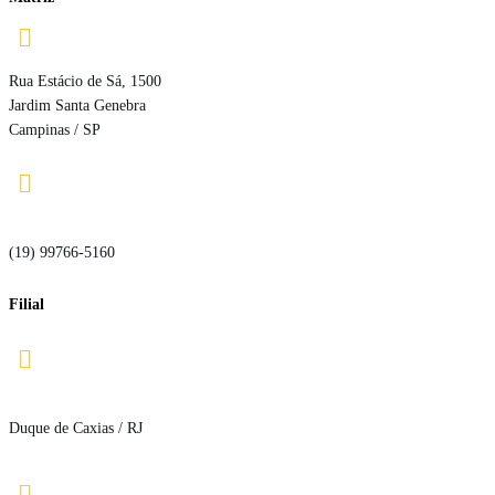

Rua Estácio de Sá, 1500
Jardim Santa Genebra
Campinas / SP

(19) 99766-5160
Filial

Duque de Caxias / RJ
