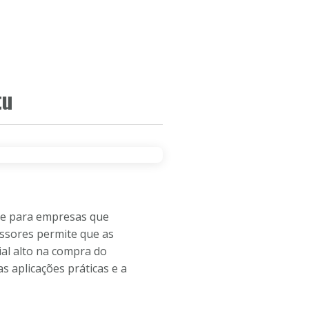
CEIROS
SOBRE A EMPRESA
CONTATO
tu
nte para empresas que
ssores permite que as
al alto na compra do
s aplicações práticas e a