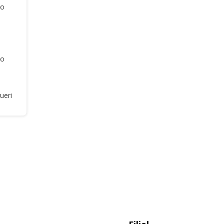
ão
ão
ueri