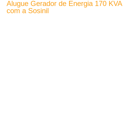
Alugue Gerador de Energia 170 KVA
com a Sosinil
Gerador de energia 170 KVA ideal para garantir
fornecimento contínuo em obras, eventos e indústrias,
assegurando autonomia e eficiência energética.
Áreas de Atuação:
Comércio e Serviços
Infraestrutura