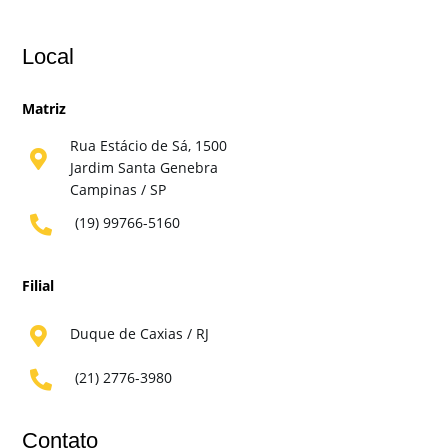
Local
Matriz
Rua Estácio de Sá, 1500

Jardim Santa Genebra
Campinas / SP
(19) 99766-5160

Filial
Duque de Caxias / RJ

(21) 2776-3980

Contato