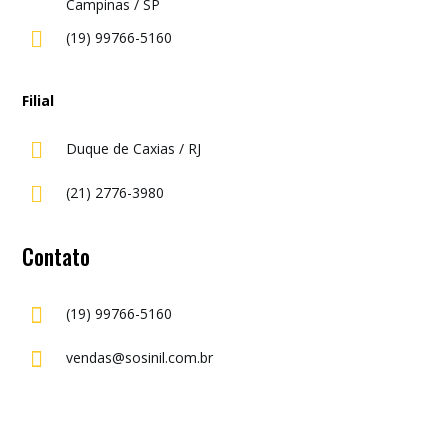
Campinas / SP

(19) 99766-5160
Filial

Duque de Caxias / RJ

(21) 2776-3980
Contato

(19) 99766-5160

vendas@sosinil.com.br