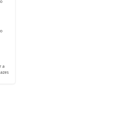
ão
ão
r a
cazes