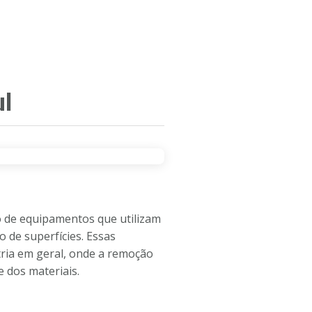
CEIROS
SOBRE A EMPRESA
CONTATO
ul
o de equipamentos que utilizam
 de superfícies. Essas
stria em geral, onde a remoção
e dos materiais.