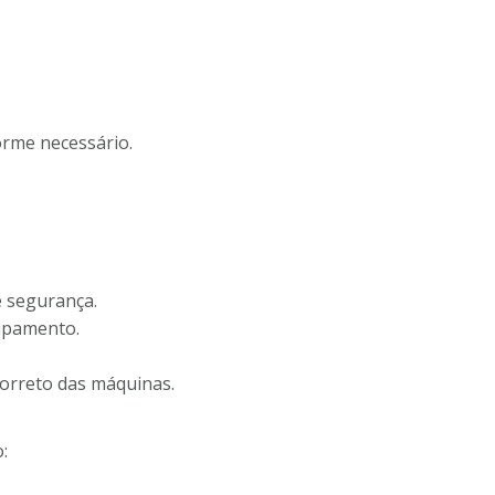
orme necessário.
e segurança.
uipamento.
orreto das máquinas.
: