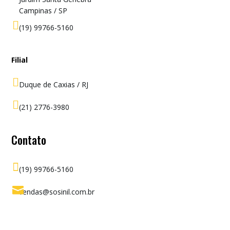
Campinas / SP

(19) 99766-5160
Filial

Duque de Caxias / RJ

(21) 2776-3980
Contato

(19) 99766-5160

vendas@sosinil.com.br