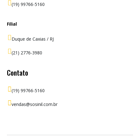

(19) 99766-5160
Filial

Duque de Caxias / RJ

(21) 2776-3980
Contato

(19) 99766-5160

vendas@sosinil.com.br