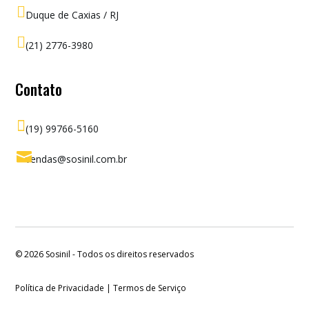

Duque de Caxias / RJ

(21) 2776-3980
Contato

(19) 99766-5160

vendas@sosinil.com.br
© 2026
Sosinil - Todos os direitos reservados
Política de Privacidade | Termos de Serviço