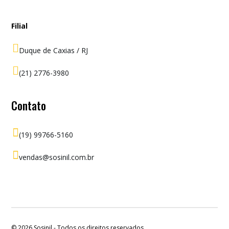
Filial

Duque de Caxias / RJ

(21) 2776-3980
Contato

(19) 99766-5160

vendas@sosinil.com.br
© 2026
Sosinil - Todos os direitos reservados