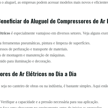
o aluguel, as empresas podem acessar modelos mais novos e eficiente
eneficiar do Aluguel de Compressores de Ar E
étricos
é especialmente vantajoso em diversos setores. Veja alguns exe
 ferramentas pneumáticas, pintura e limpeza de superfícies.
sos de perfuração e transporte de materiais.
as de montagem e manutenção de máquinas.
ido para iluminação e decoração.
res de Ar Elétricos no Dia a Dia
 seja no canteiro de obras ou na indústria, é bastante simples. Aqui est
Verifique a capacidade e a pressão necessária para sua aplicação.
 faça uma checagem no equipamento antes de iniciar as operações.