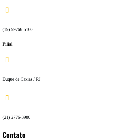

(19) 99766-5160
Filial

Duque de Caxias / RJ

(21) 2776-3980
Contato