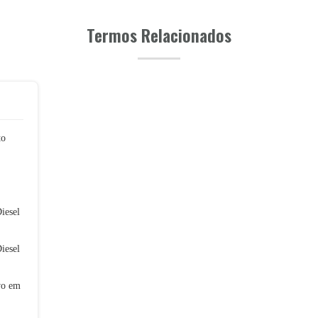
Termos Relacionados
to
iesel
iesel
vo em