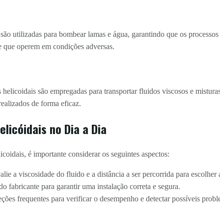
são utilizadas para bombear lamas e água, garantindo que os processos 
e que operem em condições adversas.
s helicoidais são empregadas para transportar fluidos viscosos e mistur
realizados de forma eficaz.
licóidais no Dia a Dia
coidais, é importante considerar os seguintes aspectos:
lie a viscosidade do fluido e a distância a ser percorrida para escolhe
do fabricante para garantir uma instalação correta e segura.
ções frequentes para verificar o desempenho e detectar possíveis probl