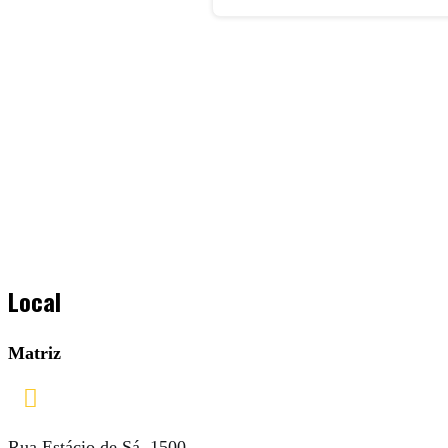
Local
Matriz

Rua Estácio de Sá, 1500