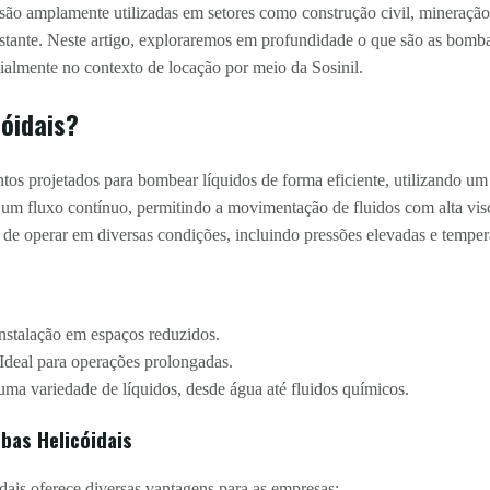
ão amplamente utilizadas em setores como construção civil, mineração, 
stante. Neste artigo, exploraremos em profundidade o que são as bombas
cialmente no contexto de locação por meio da Sosinil.
óidais?
s projetados para bombear líquidos de forma eficiente, utilizando um r
 um fluxo contínuo, permitindo a movimentação de fluidos com alta vis
de operar em diversas condições, incluindo pressões elevadas e tempera
instalação em espaços reduzidos.
Ideal para operações prolongadas.
a variedade de líquidos, desde água até fluidos químicos.
bas Helicóidais
dais oferece diversas vantagens para as empresas: