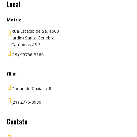
Local
Matriz
Rua Estácio de Sá, 1500

Jardim Santa Genebra
Campinas / SP

(19) 99766-5160
Filial

Duque de Caxias / RJ

(21) 2776-3980
Contato