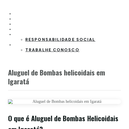
HOME
PRODUTOS
CLIENTES
PARCEIROS
SOBRE A EMPRESA
RESPONSABILIDADE SOCIAL
CONTATO
TRABALHE CONOSCO
Aluguel de Bombas helicoidais em
Igaratá
O que é Aluguel de Bombas Helicoidais
em Igaratá?