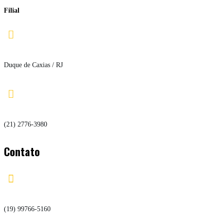
Filial

Duque de Caxias / RJ

(21) 2776-3980
Contato

(19) 99766-5160