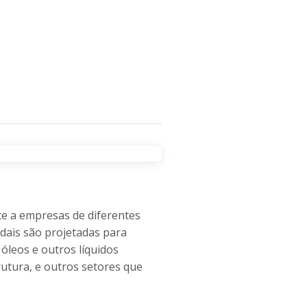
CEIROS
SOBRE A EMPRESA
CONTATO
te a empresas de diferentes
idais são projetadas para
óleos e outros líquidos
rutura, e outros setores que