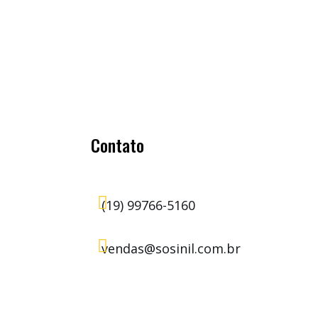
Contato

(19) 99766-5160

vendas@sosinil.com.br