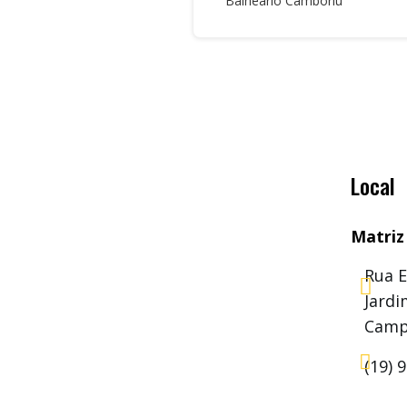
Balneário Camboriú
Local
Matriz
Rua E

Jard
Camp

(19) 