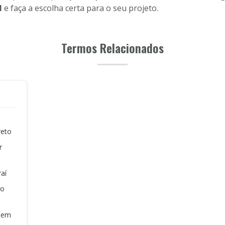
l
e faça a escolha certa para o seu projeto.
Termos Relacionados
reto
r
aí
ão
s em