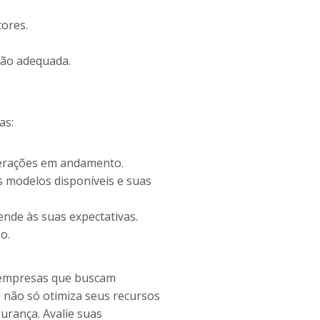
tores.
ção adequada.
.
as:
perações em andamento.
 modelos disponíveis e suas
nde às suas expectativas.
o.
a empresas que buscam
ê não só otimiza seus recursos
urança. Avalie suas