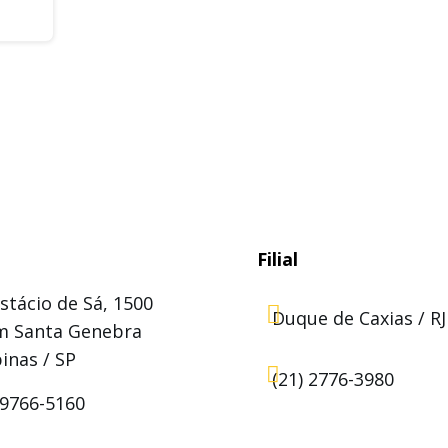
Filial
stácio de Sá, 1500

Duque de Caxias / RJ
im Santa Genebra
inas / SP

(21) 2776-3980
99766-5160