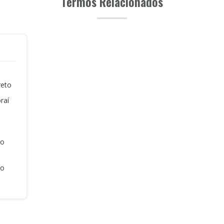
Termos Relacionados
reto
raí
ão
ão