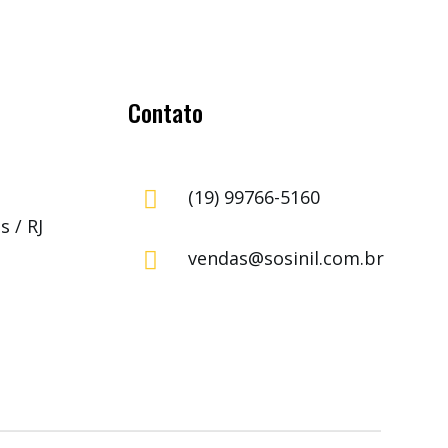
Contato
(19) 99766-5160

 / RJ
vendas@sosinil.com.br
