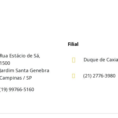
Filial
Rua Estácio de Sá,
Duque de Caxias

1500
Jardim Santa Genebra
(21) 2776-3980

Campinas / SP
(19) 99766-5160