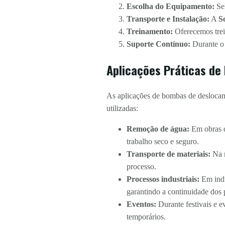
Escolha do Equipamento:
Sel
Transporte e Instalação:
A
So
Treinamento:
Oferecemos trei
Suporte Contínuo:
Durante o 
Aplicações Práticas de
As aplicações de bombas de deslocame
utilizadas:
Remoção de água:
Em obras de
trabalho seco e seguro.
Transporte de materiais:
Na m
processo.
Processos industriais:
Em indú
garantindo a continuidade dos 
Eventos:
Durante festivais e e
temporários.