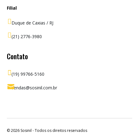
Filial

Duque de Caxias / RJ

(21) 2776-3980
Contato

(19) 99766-5160

vendas@sosinil.com.br
© 2026
Sosinil - Todos os direitos reservados