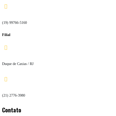

(19) 99766-5160
Filial

Duque de Caxias / RJ

(21) 2776-3980
Contato