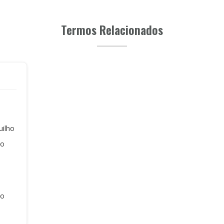
Termos Relacionados
uilho
ão
ão