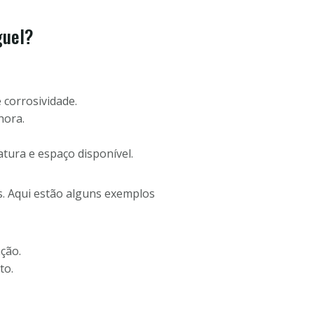
guel?
 corrosividade.
hora.
tura e espaço disponível.
s. Aqui estão alguns exemplos
ção.
to.