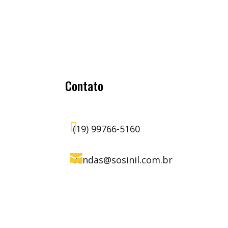
Contato

(19) 99766-5160

vendas@sosinil.com.br