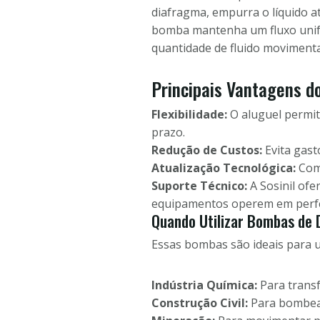
diafragma, empurra o líquido at
bomba mantenha um fluxo unifor
quantidade de fluido moviment
Principais Vantagens d
Flexibilidade:
O aluguel permi
prazo.
Redução de Custos:
Evita gast
Atualização Tecnológica:
Com 
Suporte Técnico:
A Sosinil ofe
equipamentos operem em perfe
Quando Utilizar Bombas de 
Essas bombas são ideais para u
Indústria Química:
Para transf
Construção Civil:
Para bombear