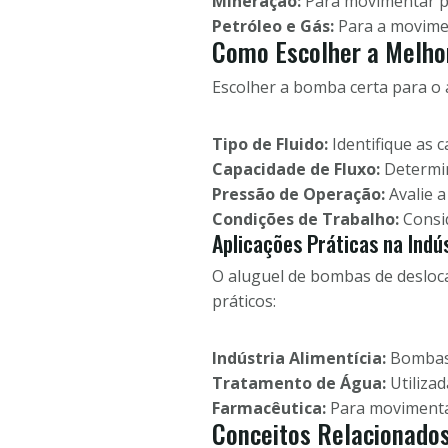
Mineração:
Para movimentar po
Petróleo e Gás:
Para a movimen
Como Escolher a Melho
Escolher a bomba certa para o 
Tipo de Fluido:
Identifique as c
Capacidade de Fluxo:
Determin
Pressão de Operação:
Avalie a
Condições de Trabalho:
Consid
Aplicações Práticas na Indú
O aluguel de bombas de desloca
práticos:
Indústria Alimentícia:
Bombas 
Tratamento de Água:
Utiliza
Farmacêutica:
Para movimentar
Conceitos Relacionado