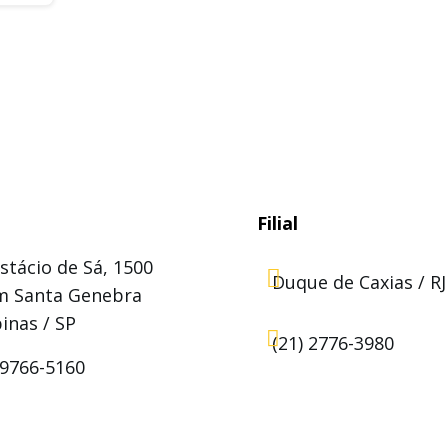
Filial
stácio de Sá, 1500

Duque de Caxias / RJ
im Santa Genebra
inas / SP

(21) 2776-3980
99766-5160