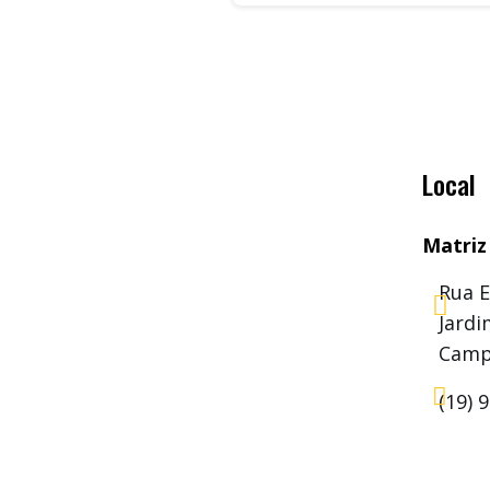
Local
Matriz
Rua E

Jard
Camp

(19) 