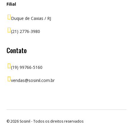
Filial

Duque de Caxias / RJ

(21) 2776-3980
Contato

(19) 99766-5160

vendas@sosinil.com.br
© 2026
Sosinil - Todos os direitos reservados