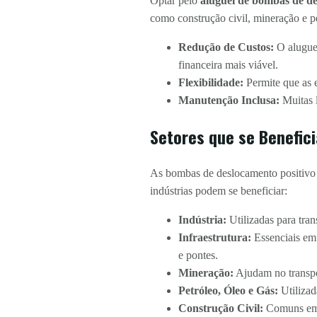
Optar pelo
aluguel de bombas de d
como construção civil, mineração e pe
Redução de Custos:
O aluguel
financeira mais viável.
Flexibilidade:
Permite que as 
Manutenção Inclusa:
Muitas 
Setores que se Benefic
As bombas de deslocamento positivo s
indústrias podem se beneficiar:
Indústria:
Utilizadas para tran
Infraestrutura:
Essenciais em 
e pontes.
Mineração:
Ajudam no transpor
Petróleo, Óleo e Gás:
Utilizad
Construção Civil:
Comuns em c