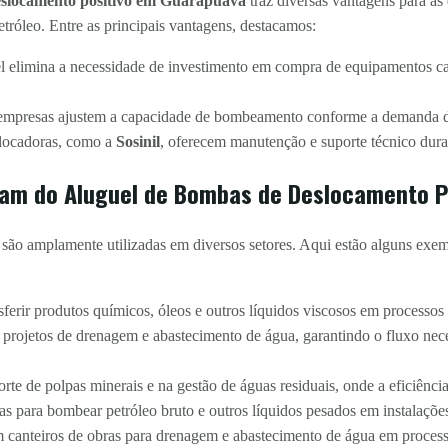
eslocamento positivo em Guarapuava
traz diversas vantagens para as
tróleo. Entre as principais vantagens, destacamos:
 elimina a necessidade de investimento em compra de equipamentos c
empresas ajustem a capacidade de bombeamento conforme a demanda d
locadoras, como a
Sosinil
, oferecem manutenção e suporte técnico dura
iam do Aluguel de Bombas de Deslocamento P
ão amplamente utilizadas em diversos setores. Aqui estão alguns exem
sferir produtos químicos, óleos e outros líquidos viscosos em processos i
projetos de drenagem e abastecimento de água, garantindo o fluxo nece
te de polpas minerais e na gestão de águas residuais, onde a eficiência 
as para bombear petróleo bruto e outros líquidos pesados em instalações
anteiros de obras para drenagem e abastecimento de água em process