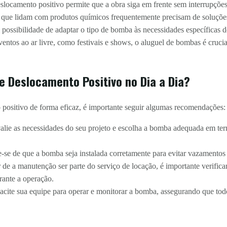
locamento positivo permite que a obra siga em frente sem interrupções
ue lidam com produtos químicos frequentemente precisam de soluções 
 possibilidade de adaptar o tipo de bomba às necessidades específicas 
entos ao ar livre, como festivais e shows, o aluguel de bombas é crucia
e Deslocamento Positivo no Dia a Dia?
 positivo de forma eficaz, é importante seguir algumas recomendações:
lie as necessidades do seu projeto e escolha a bomba adequada em term
-se de que a bomba seja instalada corretamente para evitar vazamentos e
de a manutenção ser parte do serviço de locação, é importante verific
rante a operação.
cite sua equipe para operar e monitorar a bomba, assegurando que to