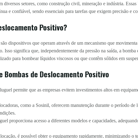
m diversos setores, como construção civil, mineração e indústria. Essas
ua e confiável, sendo essenciais para tarefas que exigem precisão e con
eslocamento Positivo?
 são dispositivos que operam através de um mecanismo que movimenta
ção. Isso significa que, independentemente da pressão na saída, a bomb
lizado para bombear líquidos viscosos ou que contêm sólidos em suspe
e Bombas de Deslocamento Positivo
uguel permite que as empresas evitem investimentos altos em equipamen
locadoras, como a Sosinil, oferecem manutenção durante o período de 
ndições.
uel proporciona acesso a diferentes modelos e capacidades, adequando
ocação, é possível obter o equipamento rapidamente, minimizando o t