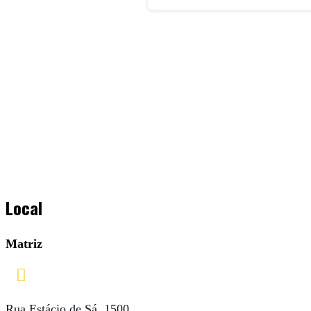
Local
Matriz

Rua Estácio de Sá, 1500