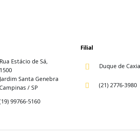
Filial
Rua Estácio de Sá,
Duque de Caxias

1500
Jardim Santa Genebra
(21) 2776-3980

Campinas / SP
(19) 99766-5160